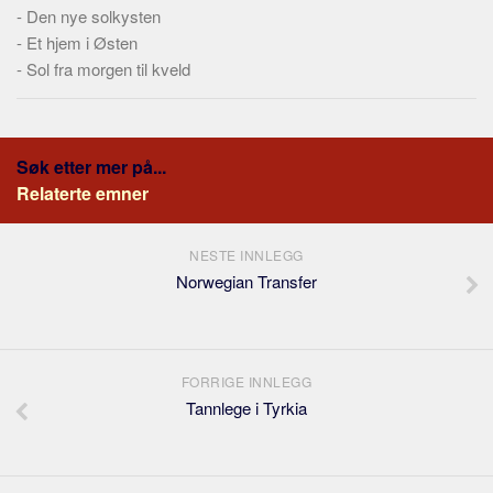
-
Den nye solkysten
-
Et hjem i Østen
-
Sol fra morgen til kveld
Søk etter mer på...
Relaterte emner
NESTE INNLEGG
Norwegian Transfer
FORRIGE INNLEGG
Tannlege i Tyrkia