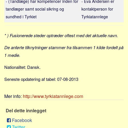
- (Tandlæge) har kompetencer inden for
- Eva Andersen er
Sverige
tandlæger samt social sikring og
kontaktperson for
Norge
sundhed i Tyrkiet
Tyrkiatannlege
Thailand
Italia
* ) Fusionerede steder optræder oftest med det aktuelle navn.
Hellas
Amerikas Forente Stater
De anførte tilknytninger stammer fra tilsammen 1 kilde fordelt på
1 medie.
Alle
Nøkkelord
Nationalitet: Dansk.
Bolig
Seneste opdatering af tabel: 07-08-2013
Jobb
Bedrift
Mer info:
http://www.tyrkiatannlege.com
Investering
Del dette innlegget
Pensjon
Facebook
Forbruk
Twitter