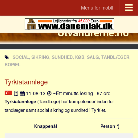
Menu for mobil
Utvandrerne.no
Utvandrerne.no
Udvandrerne.dk
Utvandrerne.no
Utvandrarna.se
SOCIAL, SIKRING, SUNDHED, KØB, SALG, TANDLÆGER,
Tyskland.dk
BOPÆL
England.dk
Tyrkiatannlege
Rusland.dk
JLKM.dk
11-08-13
~Ett minutts lesing · 67 ord
Land
Tyrkiatannlege
(Tandlæge) har kompetencer inden for
tandlæger samt social sikring og sundhed i Tyrkiet.
Tyrkia
Spania
Knappenål
Person *)
Frankrike