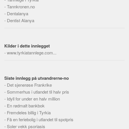
Skribenter
-
Tannkronen.no
Personer
-
Dentalanya
-
Dentist Alanya
Steder
Om
Hjelp
Kilder i dette innlegget
-
www.tyrkiatannlege.com...
Siste innlegg på utvandrerne-no
-
Det sjenerøse Frankrike
-
Sommerhus i utlandet til halv pris
-
Idyll for under en halv million
-
En rødmalt bankbok
-
Fremdeles billig i Tyrkia
-
Få en feriebolig i utlandet til spotpris
-
Soler vekk psoriasis