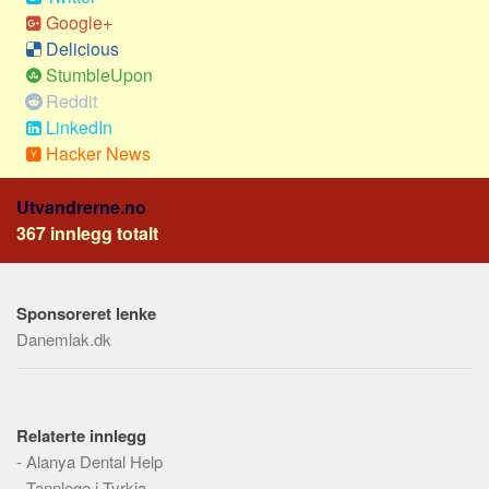
Social sikring
Google+
Transport
Delicious
Alle
StumbleUpon
Reddit
Aspekter
LinkedIn
Kjoep og salg
Hacker News
Økonomi
Utvandrerne.no
Jus og regler
367 innlegg totalt
Skatter og avgifter
Statistikk
Sponsoreret lenke
Praktisk
Danemlak.dk
Alle
Meta
Dokumenttyper
Relaterte innlegg
-
Alanya Dental Help
Emner
-
Tannlege i Tyrkia