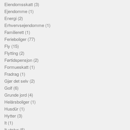
Eiendomsskatt
(3)
Ejendomme
(1)
Energi
(2)
Erhvervsejendomme
(1)
Familierett
(1)
Ferieboliger
(77)
Fly
(15)
Flytting
(2)
Førtidspensjon
(2)
Formueskatt
(1)
Fradrag
(1)
Gjør det selv
(2)
Golf
(6)
Grunde jord
(4)
Helårsboliger
(1)
Husdür
(1)
Hytter
(3)
It
(1)
It utstyr
(5)