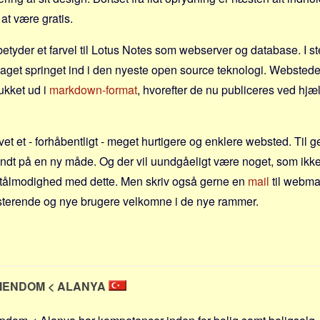
 at være gratis.
etyder et farvel til Lotus Notes som webserver og database. I st
aget springet ind i den nyeste open source teknologi. Webstede
ukket ud i
markdown-format
, hvorefter de nu publiceres ved hjæ
evet et - forhåbentligt - meget hurtigere og enklere websted. Ti
 rundt på en ny måde. Og der vil uundgåeligt være noget, som ikke
t tålmodighed med dette. Men skriv også gerne en
mail
til webma
sterende og nye brugere velkomne i de nye rammer.
EIENDOM < ALANYA