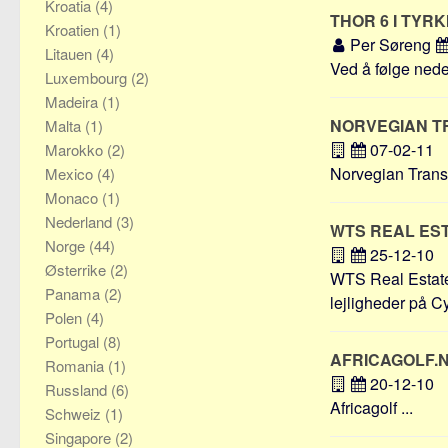
Kroatia
(4)
THOR 6 I TYR
Kroatien
(1)
Per Søreng
Litauen
(4)
Ved å følge nede
Luxembourg
(2)
Madeira
(1)
NORVEGIAN 
Malta
(1)
07-02-11
Marokko
(2)
Norvegian Transfe
Mexico
(4)
Monaco
(1)
Nederland
(3)
WTS REAL ES
Norge
(44)
25-12-10
Østerrike
(2)
WTS Real Estate 
Panama
(2)
lejligheder på Cy
Polen
(4)
Portugal
(8)
AFRICAGOLF.
Romania
(1)
20-12-10
Russland
(6)
Africagolf ...
Schweiz
(1)
Singapore
(2)