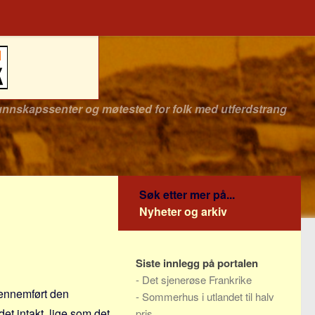
unnskapssenter og møtested for folk med utferdstrang
Søk etter mer på...
Nyheter og arkiv
Siste innlegg på portalen
-
Det sjenerøse Frankrike
gennemført den
-
Sommerhus i utlandet til halv
det intakt, lige som det
pris