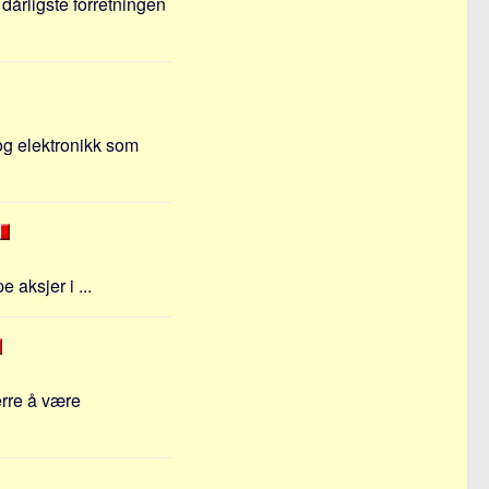
 dårligste forretningen
 og elektronikk som
 aksjer i ...
erre å være