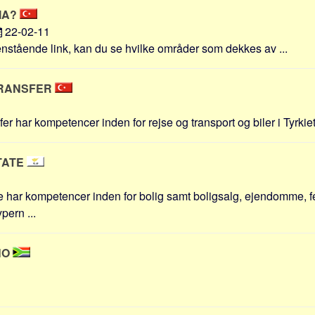
KIA?
22-02-11
nstående link, kan du se hvilke områder som dekkes av ...
TRANSFER
r har kompetencer inden for rejse og transport og biler i Tyrkiet 
TATE
har kompetencer inden for bolig samt boligsalg, ejendomme, fe
pern ...
NO