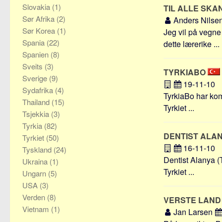
Slovakia
(1)
TIL ALLE SKA
Sør Afrika
(2)
Anders Nilse
Sør Korea
(1)
Jeg vil på vegne 
Spania
(22)
dette lærerike ...
Spanien
(8)
Sveits
(3)
TYRKIABO
Sverige
(9)
19-11-10
Sydafrika
(4)
TyrkiaBo har kom
Thailand
(15)
Tyrkiet ...
Tsjekkia
(3)
Tyrkia
(82)
DENTIST ALA
Tyrkiet
(50)
16-11-10
Tyskland
(24)
Dentist Alanya (
Ukraina
(1)
Tyrkiet ...
Ungarn
(5)
USA
(3)
Verden
(8)
VERSTE LAND 
Vietnam
(1)
Jan Larsen