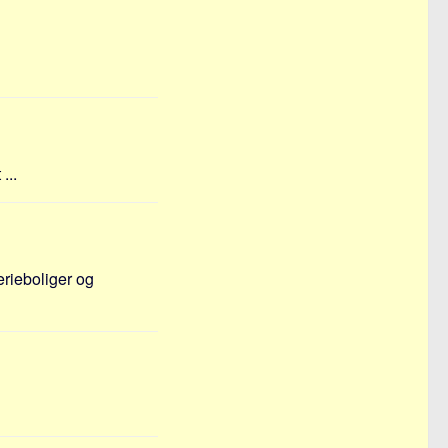
...
rieboliger og