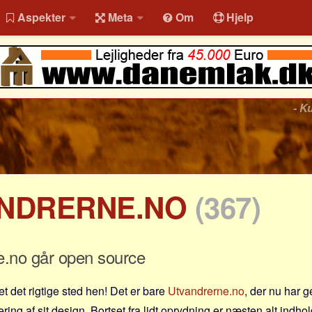
Aspekter
Meta
Om
Hjelp
- K
NDRERNE.NO
(367)
e.no går open source
t det rigtige sted hen! Det er bare
Utvandrerne.no
, der nu har 
ing af sit design. Bortset fra lidt oprydning er næsten alt indhol