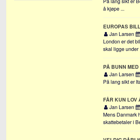
På lang sikt er B
å kjøpe ...
EUROPAS BIL
Jan Larsen
London er det bil
skal ligge under .
PÅ BUNN MED
Jan Larsen
På lang sikt er It
FÅR KUN LOV 
Jan Larsen
Mens Danmark hol
skattebetaler i Be
VELDIG DÅRL