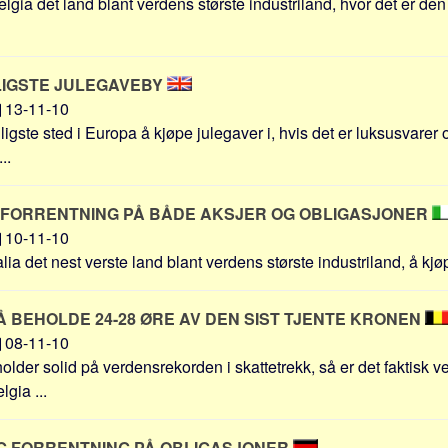
elgia det land blant verdens største industriland, hvor det er den
LIGSTE JULEGAVEBY
13-11-10
ligste sted i Europa å kjøpe julegaver i, hvis det er luksusvarer
..
 FORRENTNING PÅ BÅDE AKSJER OG OBLIGASJONER
10-11-10
alia det nest verste land blant verdens største industriland, å kjøpe
Å BEHOLDE 24-28 ØRE AV DEN SIST TJENTE KRONEN
08-11-10
der solid på verdensrekorden i skattetrekk, så er det faktisk v
lgia ...
IG FORRENTNING PÅ OBLIGASJONER