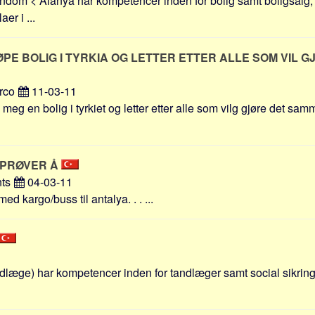
om < Alanya har kompetencer inden for bolig samt boligsalg, f
aer i ...
PE BOLIG I TYRKIA OG LETTER ETTER ALLE SOM VIL 
rco
11-03-11
e meg en bolig i tyrkiet og letter etter alle som vilg gjøre det sam
 PRØVER Å
nts
04-03-11
 kargo/buss til antalya. . . ...
læge) har kompetencer inden for tandlæger samt social sikring