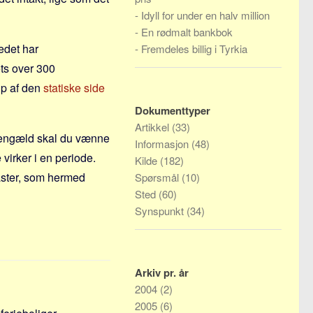
-
Idyll for under en halv million
-
En rødmalt bankbok
edet har
-
Fremdeles billig i Tyrkia
ts over 300
lp af den
statiske side
Dokumenttyper
Artikkel
(33)
l gengæld skal du vænne
Informasjon
(48)
 virker i en periode.
Kilde
(182)
ster, som hermed
Spørsmål
(10)
Sted
(60)
Synspunkt
(34)
Arkiv pr. år
2004
(2)
2005
(6)