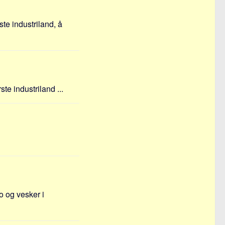
te industriland, å
ste industriland ...
o og vesker i