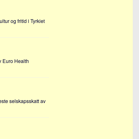
r og fritid i Tyrkiet
v Euro Health
este selskapsskatt av