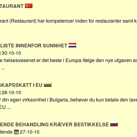
STAURANT
nt (Restaurant) har kompetencer inden for restauranter samt kultu
LISTE INNENFOR SUNNHET
30-10-10
 helsesvesenet er det beste i Europa ifølge den nye utgaven a
...
SKAPSSKATT I EU
28-10-10
r din egen virksomhet i Bulgaria, behøver du kun betale den lav
EU ...
ENDE BEHANDLING KRÆVER BESTIKKELSE
idende
27-10-10