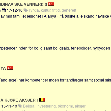
NDINAVISKE VENNER!!!!!
n
17-12-10
Tyrkia, kultur, fritid, generelt
av min familie( leilighet i Alanya) , få ønske alle skandinaviske
petencer inden for bolig samt boligsalg, ferieboliger, nybyggeri 
NYA
Tandlæge) har kompetencer inden for tandlæger samt social sik
Å KJØPE AKSJER I
15-11-10
Belgia, investering, økonomi, aksjer