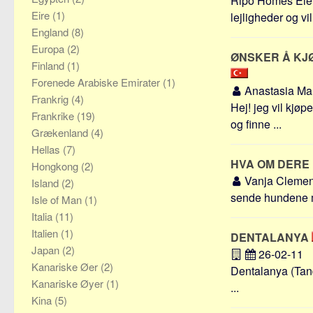
Ripo Homes Eiend
Eire
(1)
lejligheder og vill
England
(8)
Europa
(2)
ØNSKER Å KJØ
Finland
(1)
Forenede Arabiske Emirater
(1)
Anastasia Ma
Frankrig
(4)
Hej! jeg vil kjøp
Frankrike
(19)
og finne ...
Grækenland
(4)
Hellas
(7)
HVA OM DERE
Hongkong
(2)
Vanja Cleme
Island
(2)
sende hundene med
Isle of Man
(1)
Italia
(11)
Italien
(1)
DENTALANYA
Japan
(2)
26-02-11
Kanariske Øer
(2)
Dentalanya (Tand
Kanariske Øyer
(1)
...
Kina
(5)