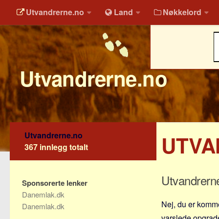
Utvandrerne.no
Land
Nøkkelord
Utvandrerne.no
Utvandrerne.no
UTVA
367 innlegg totalt
Utvandrern
Sponsorerte lenker
Danemlak.dk
Nej, du er komme
Danemlak.dk
varslede opgrader