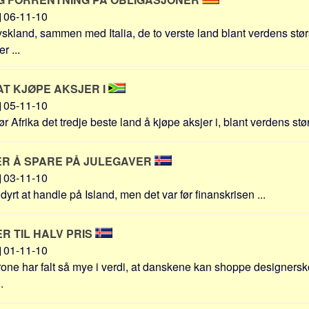
06-11-10
yskland, sammen med Italia, de to verste land blant verdens størs
r ...
AT KJØPE AKSJER I
05-11-10
ør Afrika det tredje beste land å kjøpe aksjer i, blant verdens stør
R Å SPARE PÅ JULEGAVER
03-11-10
 dyrt at handle på Island, men det var før finanskrisen ...
R TIL HALV PRIS
01-11-10
one har falt så mye i verdi, at danskene kan shoppe designersk
.