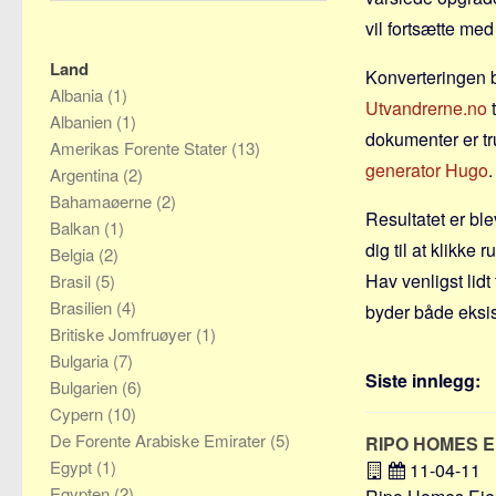
vil fortsætte med
Land
Konverteringen b
Albania
(1)
Utvandrerne.no
t
Albanien
(1)
dokumenter er tr
Amerikas Forente Stater
(13)
generator
Hugo
.
Argentina
(2)
Bahamaøerne
(2)
Resultatet er bl
Balkan
(1)
dig til at klikke
Belgia
(2)
Hav venligst lid
Brasil
(5)
Brasilien
(4)
byder både eksi
Britiske Jomfruøyer
(1)
Bulgaria
(7)
Siste innlegg:
Bulgarien
(6)
Cypern
(10)
De Forente Arabiske Emirater
(5)
RIPO HOMES 
Egypt
(1)
11-04-11
Egypten
(2)