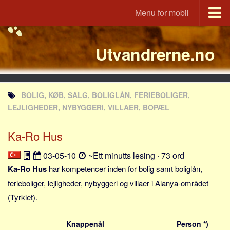
Menu for mobil
Utvandrerne.no
Utvandrerne.no
Udvandrerne.dk
Utvandrerne.no
Utvandrarna.se
BOLIG, KØB, SALG, BOLIGLÅN, FERIEBOLIGER,
Tyskland.dk
LEJLIGHEDER, NYBYGGERI, VILLAER, BOPÆL
England.dk
Ka-Ro Hus
Rusland.dk
JLKM.dk
03-05-10
~Ett minutts lesing · 73 ord
Land
Ka-Ro Hus
har kompetencer inden for bolig samt boliglån,
ferieboliger, lejligheder, nybyggeri og villaer i Alanya-området
Tyrkia
(Tyrkiet).
Spania
Frankrike
Knappenål
Person *)