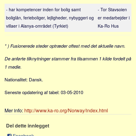
Sverige
- har kompetencer inden for bolig samt
- Tor Stavsoien
Norge
boliglån, ferieboliger, lejligheder, nybyggeri og
er medarbejder i
Thailand
villaer i Alanya-området (Tyrkiet)
Ka-Ro Hus
Italia
Hellas
* ) Fusionerede steder optræder oftest med det aktuelle navn.
Amerikas Forente Stater
De anførte tilknytninger stammer fra tilsammen 1 kilde fordelt på
Alle
1 medie.
Nøkkelord
Nationalitet: Dansk.
Bolig
Jobb
Seneste opdatering af tabel: 03-05-2010
Bedrift
Investering
Mer info:
http://www.ka-ro.org/Norway/index.html
Pensjon
Del dette innlegget
Forbruk
Facebook