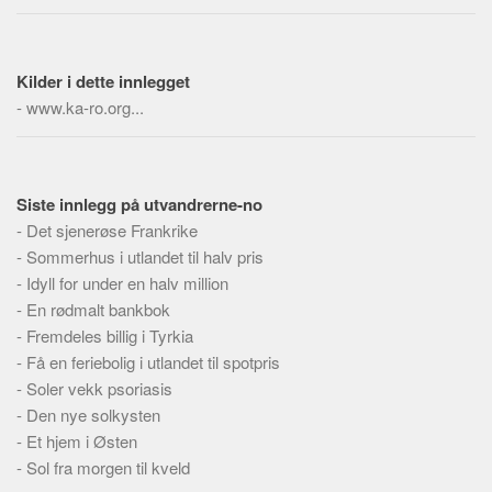
Skribenter
Personer
Kilder i dette innlegget
Steder
-
www.ka-ro.org...
Om
Hjelp
Siste innlegg på utvandrerne-no
-
Det sjenerøse Frankrike
-
Sommerhus i utlandet til halv pris
-
Idyll for under en halv million
-
En rødmalt bankbok
-
Fremdeles billig i Tyrkia
-
Få en feriebolig i utlandet til spotpris
-
Soler vekk psoriasis
-
Den nye solkysten
-
Et hjem i Østen
-
Sol fra morgen til kveld