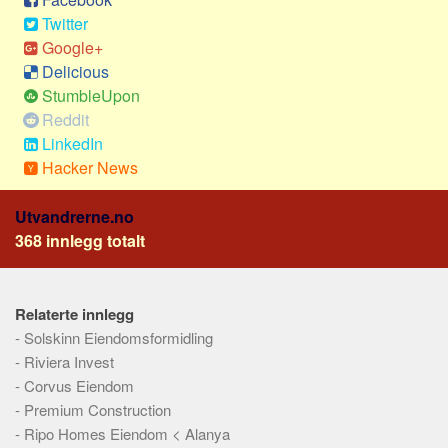
Social sikring
Twitter
Transport
Google+
Alle
Delicious
StumbleUpon
Aspekter
Reddit
Kjoep og salg
LinkedIn
Hacker News
Økonomi
Jus og regler
Utvandrerne.no
Skatter og avgifter
368 innlegg totalt
Statistikk
Praktisk
Relaterte innlegg
Alle
-
Solskinn Eiendomsformidling
Meta
-
Riviera Invest
-
Corvus Eiendom
Dokumenttyper
-
Premium Construction
Emner
-
Ripo Homes Eiendom < Alanya