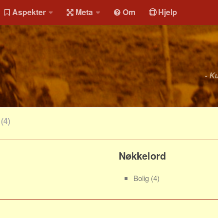
Aspekter
Meta
Om
Hjelp
- K
(4)
Nøkkelord
Bolig
(4)