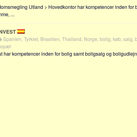
domsmegling Utland > Hovedkontor har kompetencer inden for b
me, ...
INVEST
Spanien, Tyrkiet, Brasilien, Thailand, Norge, bolig, køb, salg, 
bopæl
t har kompetencer inden for bolig samt boligsalg og boligudlejni