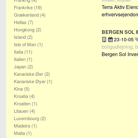
Terra Aktiv Eien
Frankrike
(19)
erhvervsejendom
Grækenland
(4)
Hellas
(7)
Hongkong
(2)
BERGEN SOL 
Island
(2)
23-10-05
Isle of Man
(1)
boligudlejning, 
Italia
(11)
Bergen Sol Inves
Italien
(1)
Japan
(2)
Kanariske Øer
(2)
Kanariske Øyer
(1)
Kina
(5)
Kroatia
(4)
Kroatien
(1)
Litauen
(4)
Luxembourg
(2)
Madeira
(1)
Malta
(1)