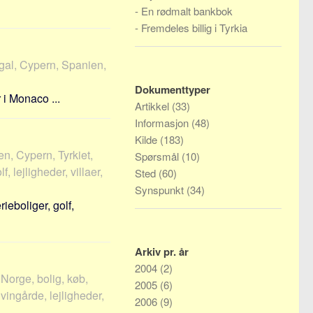
-
En rødmalt bankbok
-
Fremdeles billig i Tyrkia
gal, Cypern, Spanien,
Dokumenttyper
 i Monaco ...
Artikkel
(33)
Informasjon
(48)
Kilde
(183)
en, Cypern, Tyrkiet,
Spørsmål
(10)
, lejligheder, villaer,
Sted
(60)
Synspunkt
(34)
ieboliger, golf,
Arkiv pr. år
2004
(2)
 Norge, bolig, køb,
2005
(6)
vingårde, lejligheder,
2006
(9)