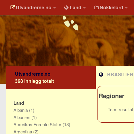
Utvandrerne.no
Land
Nøkkelord
Utvandrerne.no
BRASILIEN
368 innlegg totalt
Regioner
Land
Tomt resultat
Albania
(1)
Albanien
(1)
Amerikas Forente Stater
(13)
Argentina
(2)