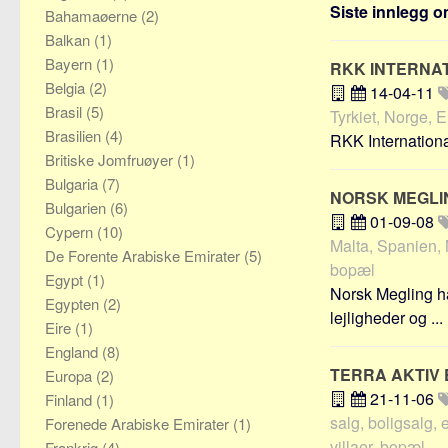
Siste innlegg om
Bahamaøerne
(2)
Balkan
(1)
Bayern
(1)
RKK INTERNA
Belgia
(2)
14-04-11
Brasil
(5)
Tyrkiet, Norge, E
Brasilien
(4)
RKK Internationa
Britiske Jomfruøyer
(1)
Bulgaria
(7)
NORSK MEGL
Bulgarien
(6)
01-09-08
Cypern
(10)
Malta, Spanien, No
De Forente Arabiske Emirater
(5)
bopæl
Egypt
(1)
Norsk Megling har
Egypten
(2)
lejligheder og ...
Eire
(1)
England
(8)
TERRA AKTIV
Europa
(2)
21-11-06
Finland
(1)
salg, boligsalg,
Forenede Arabiske Emirater
(1)
villaer, bopæl
Frankrig
(4)