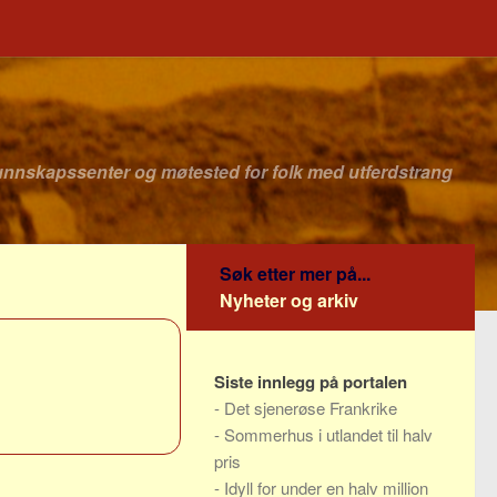
unnskapssenter og møtested for folk med utferdstrang
Søk etter mer på...
Nyheter og arkiv
Siste innlegg på portalen
-
Det sjenerøse Frankrike
-
Sommerhus i utlandet til halv
pris
-
Idyll for under en halv million