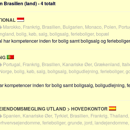
 Brasilien (land) - 4 totalt
TIONAL
Marokko, Frankrig, Brasilien, Bulgarien, Monaco, Polen, Portu
ngland, bolig, køb, salg, boligsalg, ferieboliger, bopæl
l har kompetencer inden for bolig samt boligsalg og ferieboliger
ING
Portugal, Frankrig, Brasilien, Kanariske Øer, Grækenland, Itali
rge, bolig, køb, salg, boligsalg, boligudlejning, ferieboliger, golf
 kompetencer inden for bolig samt boligsalg, boligudlejning, fer
 EIENDOMSMEGLING UTLAND > HOVEDKONTOR
Spanien, Kanariske Øer, Tyrkiet, Brasilien, Frankrig, Thailand,
 erhvervsejendomme, ferieboliger, grunde, jord, landejendomme, 