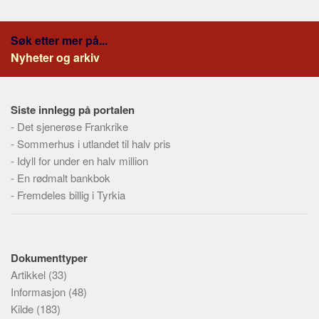
Søk etter mer på...
Nyheter og arkiv
Siste innlegg på portalen
-
Det sjenerøse Frankrike
-
Sommerhus i utlandet til halv pris
-
Idyll for under en halv million
-
En rødmalt bankbok
-
Fremdeles billig i Tyrkia
Dokumenttyper
Artikkel
(33)
Informasjon
(48)
Kilde
(183)