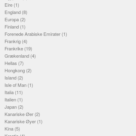
Social sikring
Eire
(1)
Transport
England
(8)
Europa
(2)
Alle
Finland
(1)
Aspekter
Forenede Arabiske Emirater
(1)
Frankrig
(4)
Kjoep og salg
Frankrike
(19)
Økonomi
Grækenland
(4)
Jus og regler
Hellas
(7)
Hongkong
(2)
Skatter og avgifter
Island
(2)
Statistikk
Isle of Man
(1)
Praktisk
Italia
(11)
Alle
Italien
(1)
Japan
(2)
Meta
Kanariske Øer
(2)
Dokumenttyper
Kanariske Øyer
(1)
Kina
(5)
Emner
Kroatia
(4)