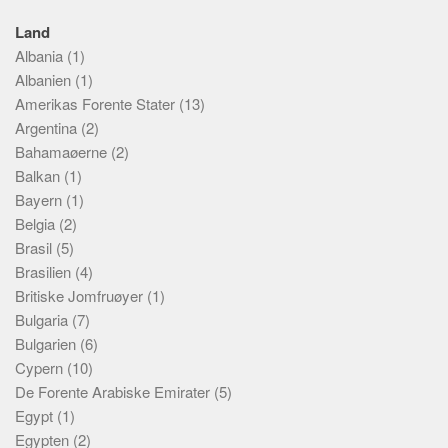
Sverige
Land
Norge
Albania
(1)
Thailand
Albanien
(1)
Italia
Amerikas Forente Stater
(13)
Argentina
(2)
Hellas
Bahamaøerne
(2)
Amerikas Forente Stater
Balkan
(1)
Alle
Bayern
(1)
Belgia
(2)
Nøkkelord
Brasil
(5)
Bolig
Brasilien
(4)
Britiske Jomfruøyer
(1)
Jobb
Bulgaria
(7)
Bedrift
Bulgarien
(6)
Investering
Cypern
(10)
De Forente Arabiske Emirater
Pensjon
(5)
Egypt
(1)
Forbruk
Egypten
(2)