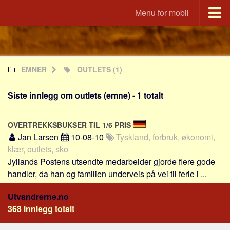
Menu for mobil
Utvandrerne.no
Udvandrerne.dk
EMNER
OUTLETS
(1)
Utvandrerne.no
Utvandrarna.se
Siste innlegg om outlets (emne) - 1 totalt
Tyskland.dk
England.dk
OVERTREKKSBUKSER TIL 1/6 PRIS
Rusland.dk
Jan Larsen
10-08-10
Tyskland, forbruk, økonomi,
klær, outlets, sko
JLKM.dk
Jyllands Postens utsendte medarbeider gjorde flere gode
Land
handler, da han og familien underveis på vei til ferie i ...
Tyrkia
Utvandrerne.no
Spania
368 innlegg totalt
Frankrike