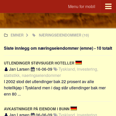
Menu for mobil
Utvandrerne.no
Udvandrerne.dk
EMNER
NÆRINGSEIENDOMMER
(10)
Utvandrerne.no
Utvandrarna.se
Siste innlegg om næringseiendommer (emne) - 10 totalt
Tyskland.dk
England.dk
UTLENDINGER STØVSUGER HOTELLER
Rusland.dk
Jan Larsen
16-06-09
Tyskland, investering,
statistikk, naeringseiendommer
JLKM.dk
I 2002 stod det utlendinger bak 22 prosent av alle
Land
hotellkjøp i Tyskland men i dag står utlendinger bak mer
enn 80 ...
Tyrkia
Spania
AVKASTNINGER PÅ EIENDOM I BUNN
Frankrike
Jan Larsen
06-06-09
Tyskland, investering,