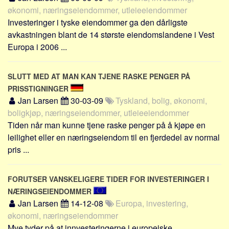
Sverige
økonomi, næringseiendommer, utleieeiendommer
Norge
Investeringer i tyske eiendommer ga den dårligste
avkastningen blant de 14 største eiendomslandene i Vest
Thailand
Europa i 2006 ...
Italia
Hellas
SLUTT MED AT MAN KAN TJENE RASKE PENGER PÅ
Amerikas Forente Stater
PRISSTIGNINGER
Alle
Jan Larsen
30-03-09
Tyskland, bolig, økonomi,
boligkjøp, næringseiendommer, utleieeiendommer
Nøkkelord
Tiden når man kunne tjene raske penger på å kjøpe en
leilighet eller en næringseiendom til en fjerdedel av normal
Bolig
pris ...
Jobb
Bedrift
FORUTSER VANSKELIGERE TIDER FOR INVESTERINGER I
Investering
NÆRINGSEIENDOMMER
Pensjon
Jan Larsen
14-12-08
Europa, investering,
økonomi, næringseiendommer
Forbruk
Mye tyder på at innvesteringerne i europeiske