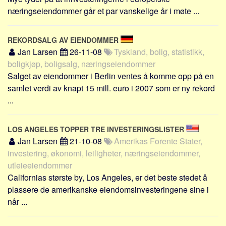
Social sikring
næringseiendommer går et par vanskelige år i møte ...
Transport
Alle
REKORDSALG AV EIENDOMMER
Jan Larsen
Aspekter
26-11-08
Tyskland, bolig, statistikk,
boligkjøp, boligsalg, næringseiendommer
Kjoep og salg
Salget av eiendommer i Berlin ventes å komme opp på en
Økonomi
samlet verdi av knapt 15 mill. euro i 2007 som er ny rekord
...
Jus og regler
Skatter og avgifter
LOS ANGELES TOPPER TRE INVESTERINGSLISTER
Statistikk
Jan Larsen
21-10-08
Amerikas Forente Stater,
Praktisk
investering, økonomi, leiligheter, næringseiendommer,
Alle
utleieeiendommer
Californias største by, Los Angeles, er det beste stedet å
Meta
plassere de amerikanske eiendomsinvesteringene sine i
Dokumenttyper
når ...
Emner