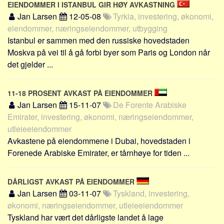
EIENDOMMER I ISTANBUL GIR HØY AVKASTNING
Skribenter
Jan Larsen
12-05-08
Tyrkia, investering, økonomi,
Personer
eiendommer, næringseiendommer, utbygging
Steder
Istanbul er sammen med den russiske hovedstaden
Moskva på vei til å gå forbi byer som Paris og London når
Om
det gjelder ...
Hjelp
11-18 PROSENT AVKAST PÅ EIENDOMMER
Jan Larsen
15-11-07
De Forente Arabiske
Emirater, investering, økonomi, næringseiendommer,
utleieeiendommer
Avkastene på eiendommene i Dubai, hovedstaden i
Forenede Arabiske Emirater, er tårnhøye for tiden ...
DÅRLIGST AVKAST PÅ EIENDOMMER
Jan Larsen
03-11-07
Tyskland, investering,
økonomi, næringseiendommer, utleieeiendommer
Tyskland har vært det dårligste landet å lage